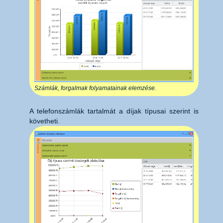
Számlák, forgalmak folyamatainak elemzése.
A telefonszámlák tartalmát a díjak típusai szerint is
követheti.