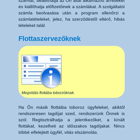
számlát, beállíthatja az Ön által alkamazott árréseket
és kiállíthatja előfizetőinek a számlákat. A szolgáltatói
számla beolvasása után a program ellenőrzi a
számlatételeket, jelez, ha szerződéstől eltérő, hibás
tételeket talál.
Flottaszervezőknek
Megoldás flottába toborzóknak.
Ha Ön másik flottáiba toboroz ügyfeleket, akiktől
rendszeresen tagdíjat szed, rendszerünk Önnek is
szól. Regtisztrálhatja a jelentkezőket, a kínált
flottákat, kezelheti az időszakos tagdíjakat. Nincs
többé elfelejtett ügyfél, vitás elszámolás.