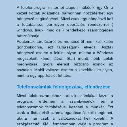
A Telefonprogram internet alapon működik, így Ön a
kezelt flották adataihoz bárhonnan hozzáférhet egy
böngésző segítségével. Mivel csak egy böngésző kell
a futtatáshoz, bármilyen operációs rendszerrel (
windows, linux, mac os
) rendelkező számítógépen
használhatja.
Adatainak tárolásáról és mentéséről nem kell külön
gondoskodnia, ezt társaságunk elvégzi. Asztali
böngésző esetén a felület olyan, mintha a Windows
megszokott képét látná. Start menü, több ablak
megnyitása, gyors elérést biztosító ikonok az
asztalon. Mobil változat esetén a kezelőfelület olyan,
mintha egy applikációt futtatna.
Telefonszámlák feldolgozása, ellenőrzése
Mivel telefonszámokhoz tartozó számlákat kezel a
program, érdemes a számlaviselők és a
telefonszámok feltöltésével kezdeni a munkát. Ezt
csak a flotta első számlafogadásánál kell megtenni,
utána már csak a változásokat kell követni. A
szolgáltatótól XML fomátumban várja a program a